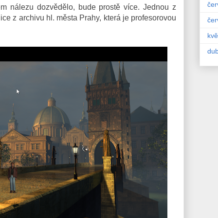
čer
ovém nálezu dozvědělo, bude prostě více. Jednou z
vnice z archivu hl. města Prahy, která je profesorovou
čer
kvě
du