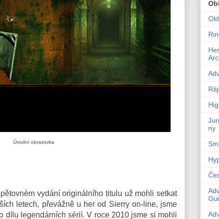
Ob
Ol
Rin
Her
Arc
Adv
Ráj
Hig
Jur
ny
Úvodní obrazovka
Sme
Hyp
Čes
Adv
pětovném vydání originálního titulu už mohli setkat
Gui
jších letech, převážně u her od Sierry on-line, jsme
Ad
 dílu legendárních sérií. V roce 2010 jsme si mohli