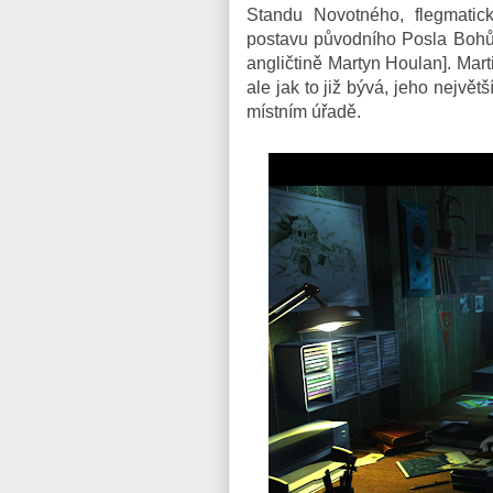
Standu Novotného, flegmatic
postavu původního Posla Bohů, 
angličtině Martyn Houlan]. Marti
ale jak to již bývá, jeho největ
místním úřadě.