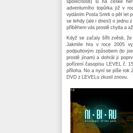
společnosti) si na české he
adventurního topůrka již v r
vydáním Posla Smrti o pět let 
se tehdy (ale i dnes!) o jednu
příběhem vás prostě chytla a až
Když se začaly šířit zvěsti, 
Jakmile hra v roce 2005 vyšl
podpultovým způsobem (to jsem
prostě jinam) a dohrál ji pop
pořízení časopisu LEVEL č. 1
příloha. No a nyní se píše rok 
DVD z LEVELu zkusil znovu.