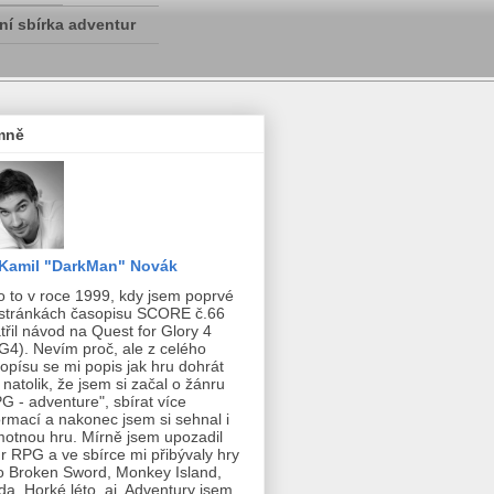
í sbírka adventur
mně
Kamil "DarkMan" Novák
o to v roce 1999, kdy jsem poprvé
stránkách časopisu SCORE č.66
třil návod na Quest for Glory 4
G4). Nevím proč, ale z celého
opísu se mi popis jak hru dohrát
il natolik, že jsem si začal o žánru
G - adventure", sbírat více
ormací a nakonec jsem si sehnal i
otnou hru. Mírně jsem upozadil
r RPG a ve sbírce mi přibývaly hry
o Broken Sword, Monkey Island,
da, Horké léto, aj. Adventury jsem