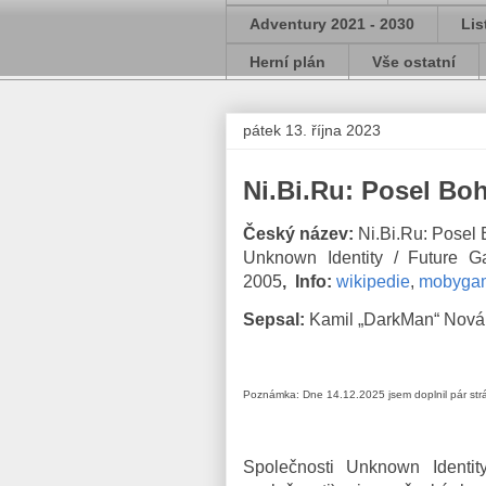
Adventury 2021 - 2030
Lis
Herní plán
Vše ostatní
pátek 13. října 2023
Ni.Bi.Ru: Posel Bo
Český název:
Ni.Bi.Ru: Posel
Unknown Identity / Future 
2005
,
Info:
wikipedie
,
mobyga
Sepsal:
Kamil „DarkMan“ Nová
Poznámka: Dne 14.12.2025 jsem doplnil pár str
Společnosti Unknown Identi