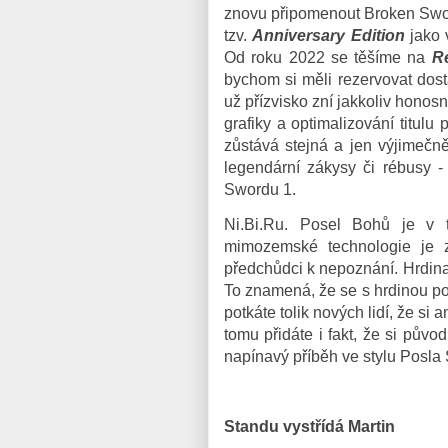
znovu připomenout Broken Swor
tzv.
Anniversary Edition
jako 
Od roku 2022 se těšíme na
R
bychom si měli rezervovat dos
už přízvisko zní jakkoliv honos
grafiky a optimalizování titulu
zůstává stejná a jen výjimečn
legendární zákysy či rébusy -
Swordu 1.
Ni.Bi.Ru. Posel Bohů je v t
mimozemské technologie je z
předchůdci k nepoznání. Hrdina 
To znamená, že se s hrdinou po
potkáte tolik nových lidí, že si
tomu přidáte i fakt, že si pův
napínavý příběh ve stylu Posla 
Standu vystřídá Martin