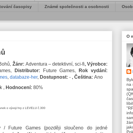
tování časopisy
Známé společnosti a osobnosti
Osobn
O 
hů
 Bohů,
Žánr:
Adventura – detektivní, sci-fi
, Výrobce:
Games,
Distributor:
Future Games
,
Rok vydání:
mes
,
databaze-her
,
Dostupnost:
-
, Čeština:
Ano
Byl
na 
k ,
Hodnocení:
80%
spa
(Qf
čas
líb
"RP
ánek o vývoji hry z LEVELU č.300
inf
sam
žán
jak
ty / Future Games (později sloučeno do jedné
Pol