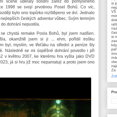
rní scéně udělaly solidní zářez do pomyslného
si 
oce 1998 se svojí prvotinou Posel Bohů. Co víc,
nep
VŠ 
později bylo ono topůrko rozštěpeno ve dví. Jednalo
mim
 z nejlepších českých adventur vůbec. Svým temným
dok
upl
 do dohrání nepustila.
naz
čas
že se chystá remake Posla Bohů, byl jsem nadšen.
si 
a, okamžitě jsem si ji ... ehm, pořídil trošku
zas
 byl, myslím, ve třeťáku na střední a peníze šly
kdy
pař
rvé. Následně se mi úspěšné dohrání povedlo i při
sou
52 v květnu 2007, ke kterému hra vyšla jako DVD
mám
vla
2023, já si hru již moc nepamatuji a proto jsem ono
naj
Za 
Zob
Pro