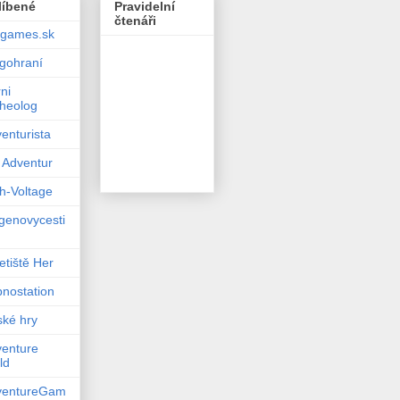
líbené
Pravidelní
čtenáři
dgames.sk
gohraní
ni
heolog
enturista
 Adventur
h-Voltage
genovycesti
tiště Her
nostation
ké hry
enture
ld
ventureGam