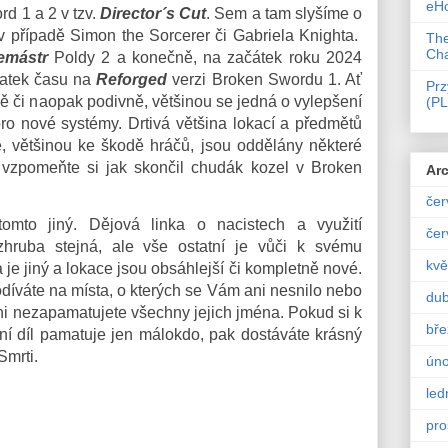
eH
d 1 a 2 v tzv.
Director´s Cut
. Sem a tam slyšíme o
v případě Simon the Sorcerer či Gabriela Knighta.
The
Ch
emástr
Poldy 2 a konečně, na začátek roku 2024
tatek času na
Reforged
verzi Broken Swordu 1. Ať
Pr
ně či naopak podivně, většinou se jedná o vylepšení
(PL
 pro nové systémy. Drtivá většina lokací a předmětů
ě, většinou ke škodě hráčů, jsou oddělány některé
 vzpomeňte si jak skončil chudák kozel v Broken
Arc
čer
omto jiný. Dějová linka o nacistech a využití
čer
hruba stejná, ale vše ostatní je vůči k svému
kvě
je jiný a lokace jsou obsáhlejší či kompletně nové.
díváte na místa, o kterých se Vám ani nesnilo nebo
du
 ani nezapamatujete všechny jejich jména. Pokud si k
bře
odní díl pamatuje jen málokdo, pak dostáváte krásný
Smrti.
úno
led
pro