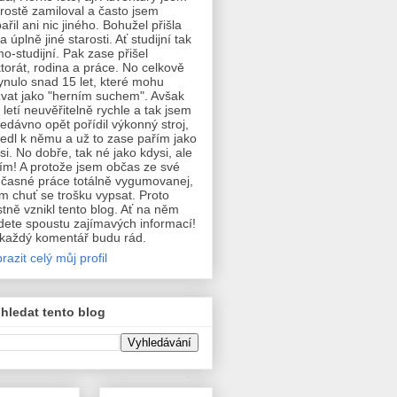
prostě zamiloval a často jsem
ařil ani nic jiného. Bohužel přišla
a úplně jiné starosti. Ať studijní tak
o-studijní. Pak zase přišel
torát, rodina a práce. No celkově
ynulo snad 15 let, které mohu
vat jako "herním suchem". Avšak
 letí neuvěřitelně rychle a tak jsem
nedávno opět pořídil výkonný stroj,
edl k němu a už to zase pařím jako
si. No dobře, tak né jako kdysi, ale
ím! A protože jsem občas ze své
časné práce totálně vygumovanej,
 chuť se trošku vypsat. Proto
stně vznikl tento blog. Ať na něm
dete spoustu zajímavých informací!
každý komentář budu rád.
razit celý můj profil
hledat tento blog