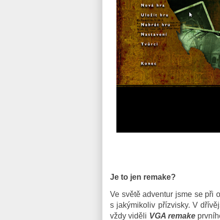
Je to jen remake?
Ve světě adventur jsme se při o
s jakýmikoliv přízvisky. V dřívě
vždy viděli
VGA remake
prvního