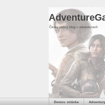
AdventureG
Česky psaný blog o adventurach
Domov. stránka
Adventury