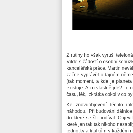
Z rutiny ho však vyruší telefon
Vilde s žádostí o osobní schůz
kancelářská práce, Martin nevá
začne vyprávět o tajném něme
(tak moment, a kde je planeta 
existuje. A co vlastně jde? To n
času, lék, zkrátka cokoliv co b
Ke z
novuobjevení těchto in
náhodou. Při budování dálnice 
do které se šli podívat. Objev
které jen tak tak nikoho nezabi
jednotky a titulkům v každém 