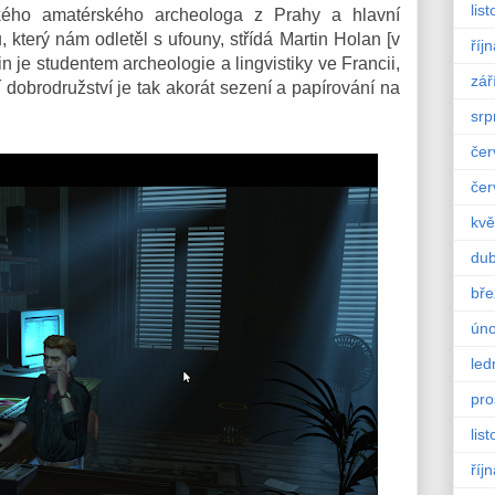
lis
kého amatérského archeologa z Prahy a hlavní
který nám odletěl s ufouny, střídá Martin Holan [v
říj
n je studentem archeologie a lingvistiky ve Francii,
zář
ší dobrodružství je tak akorát sezení a papírování na
srp
čer
čer
kvě
du
bře
úno
led
pro
lis
říj