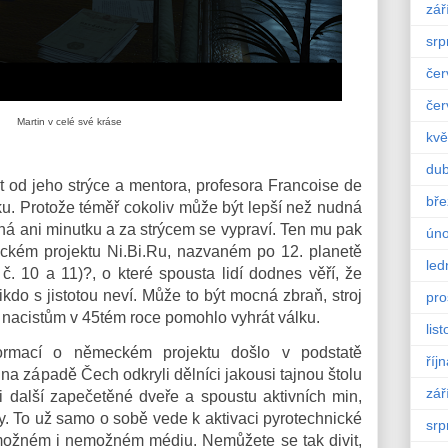
zář
srp
čer
čer
Martin v celé své kráse
kvě
du
át od jeho strýce a mentora, profesora Francoise de
bře
ku. Protože téměř cokoliv může být lepší než nudná
há ani minutku a za strýcem se vypraví. Ten mu pak
úno
ckém projektu Ni.Bi.Ru, nazvaném po 12. planetě
led
č. 10 a 11)?, o které spousta lidí dodnes věří, že
ikdo s jistotou neví. Může to být mocná zbraň, stroj
pro
y nacistům v 45tém roce pomohlo vyhrát válku.
lis
formací o německém projektu došlo v podstatě
říj
na západě Čech odkryli dělníci jakousi tajnou štolu
zář
ili další zapečetěné dveře a spoustu aktivních min,
ly. To už samo o sobě vede k aktivaci pyrotechnické
srp
možném i nemožném médiu. Nemůžete se tak divit,